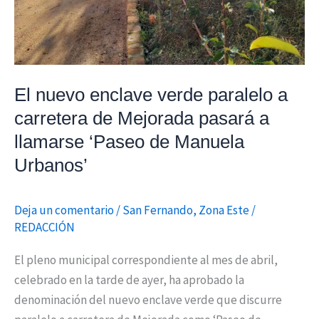
Mejorada
pasará
a
llamarse
El nuevo enclave verde paralelo a
‘Paseo
carretera de Mejorada pasará a
de
Manuela
llamarse ‘Paseo de Manuela
Urbanos’
Urbanos’
Deja un comentario
/
San Fernando
,
Zona Este
/
REDACCIÓN
El pleno municipal correspondiente al mes de abril,
celebrado en la tarde de ayer, ha aprobado la
denominación del nuevo enclave verde que discurre