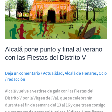
verano
con
las
Fiestas
del
Distrito
V
Alcalá pone punto y final al verano
con las Fiestas del Distrito V
Deja un comentario
/
Actualidad
,
Alcalá de Henares
,
Ocio
/
redacción
Alcalá vuelve a vestirse de gala con las Fiestas del
Distrito V por la Virgen del Val, que se celebrarán
durante el fin de semana del 13 al 16 y que traen consigo
un programa de actos culturales y lúdicos. Unas fiestas