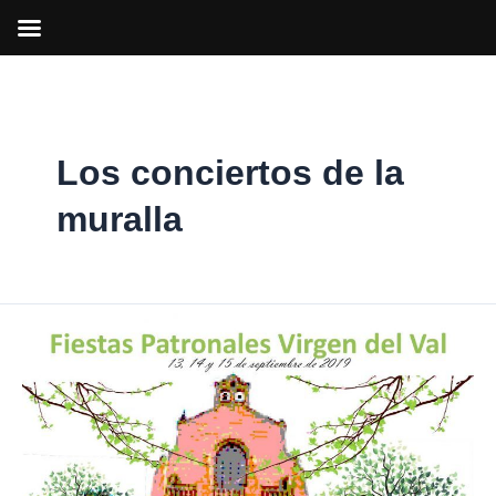
Ir
al
contenido
Los conciertos de la
muralla
Alcalá
pone
punto
y
final
al