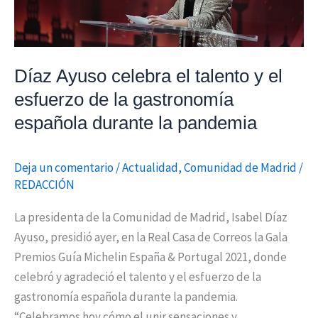
de
la
gastronomía
Díaz Ayuso celebra el talento y el
española
durante
esfuerzo de la gastronomía
la
española durante la pandemia
pandemia
Deja un comentario
/
Actualidad
,
Comunidad de Madrid
/
REDACCIÓN
La presidenta de la Comunidad de Madrid, Isabel Díaz
Ayuso, presidió ayer, en la Real Casa de Correos la Gala
Premios Guía Michelin España & Portugal 2021, donde
celebró y agradeció el talento y el esfuerzo de la
gastronomía española durante la pandemia.
“Celebramos hoy cómo el unir sensaciones y