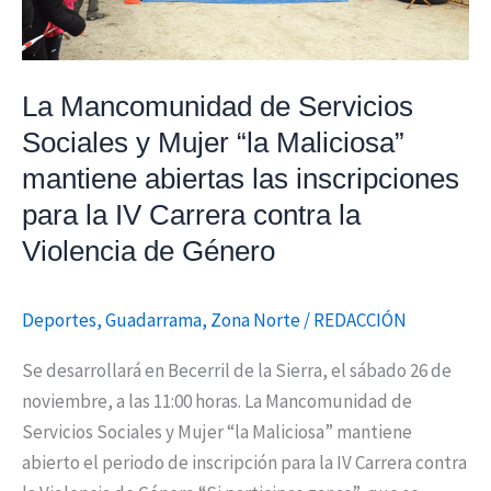
Maliciosa”
mantiene
abiertas
La Mancomunidad de Servicios
las
Sociales y Mujer “la Maliciosa”
inscripciones
mantiene abiertas las inscripciones
para
la
para la IV Carrera contra la
IV
Violencia de Género
Carrera
contra
Deportes
,
Guadarrama
,
Zona Norte
/
REDACCIÓN
la
Violencia
Se desarrollará en Becerril de la Sierra, el sábado 26 de
de
noviembre, a las 11:00 horas. La Mancomunidad de
Género
Servicios Sociales y Mujer “la Maliciosa” mantiene
abierto el periodo de inscripción para la IV Carrera contra