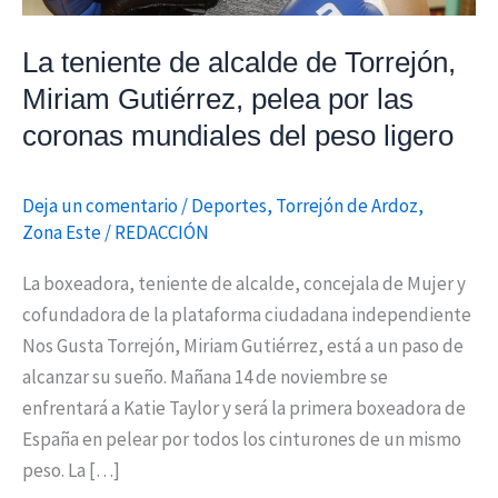
pelea
por
La teniente de alcalde de Torrejón,
las
Miriam Gutiérrez, pelea por las
coronas
coronas mundiales del peso ligero
mundiales
del
Deja un comentario
/
Deportes
,
Torrejón de Ardoz
,
peso
Zona Este
/
REDACCIÓN
ligero
La boxeadora, teniente de alcalde, concejala de Mujer y
cofundadora de la plataforma ciudadana independiente
Nos Gusta Torrejón, Miriam Gutiérrez, está a un paso de
alcanzar su sueño. Mañana 14 de noviembre se
enfrentará a Katie Taylor y será la primera boxeadora de
España en pelear por todos los cinturones de un mismo
peso. La […]