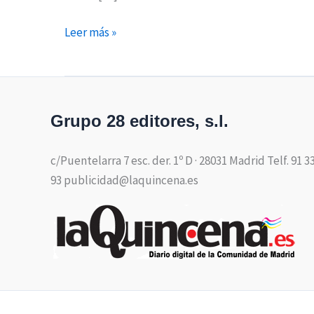
Leer más »
Grupo 28 editores, s.l.
c/Puentelarra 7 esc. der. 1º D · 28031 Madrid Telf. 91 3
93 publicidad@laquincena.es