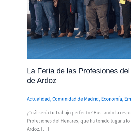
de
Ardoz
La Feria de las Profesiones del
de Ardoz
Actualidad
,
Comunidad de Madrid
,
Economía
,
Em
¿Cuál sería tu trabajo perfecto? Buscando la respu
Profesiones del Henares, que ha tenido lugar a l
Ardoz. […]