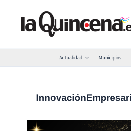
Ir
al
contenido
Actualidad
Municipios
InnovaciónEmpresari
El