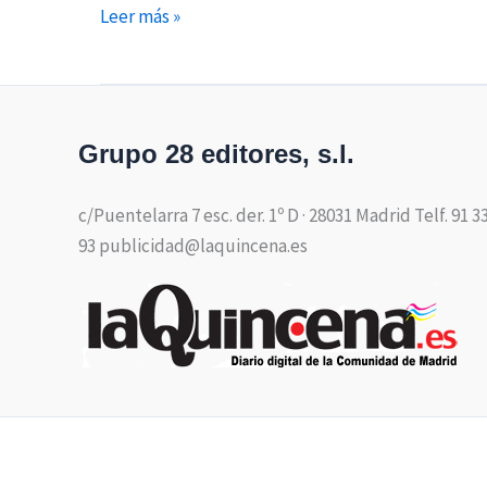
Leer más »
Grupo 28 editores, s.l.
c/Puentelarra 7 esc. der. 1º D · 28031 Madrid Telf. 91 3
93 publicidad@laquincena.es