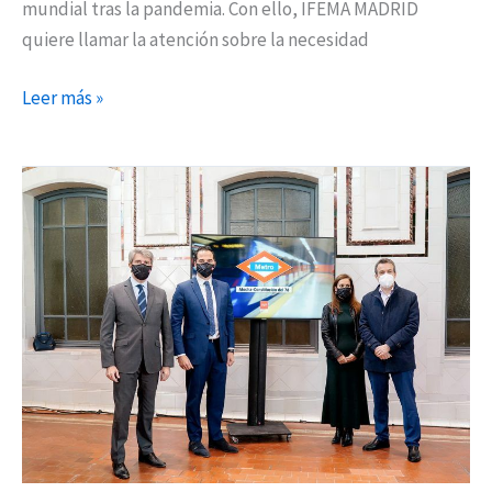
mundial tras la pandemia. Con ello, IFEMA MADRID
quiere llamar la atención sobre la necesidad
Leer más »
La
estación
de
Metro
de
Atocha
Renfe
pasará
a
denominarse
Atocha