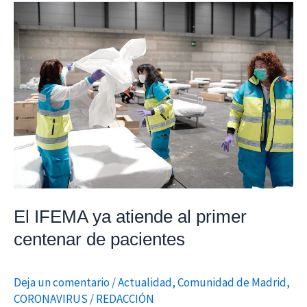
El
IFEMA
ya
atiende
al
primer
centenar
de
pacientes
El IFEMA ya atiende al primer
centenar de pacientes
Deja un comentario
/
Actualidad
,
Comunidad de Madrid
,
CORONAVIRUS
/
REDACCIÓN