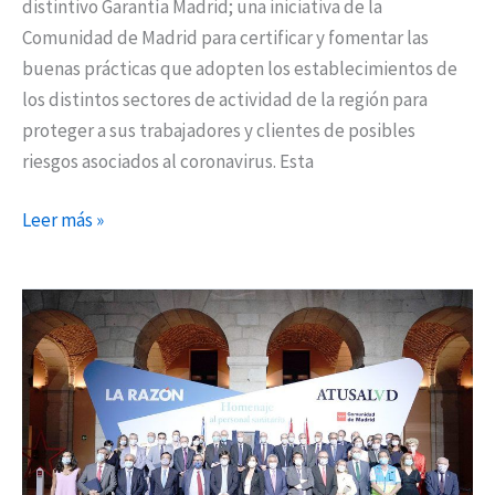
distintivo Garantía Madrid; una iniciativa de la
Comunidad de Madrid para certificar y fomentar las
buenas prácticas que adopten los establecimientos de
los distintos sectores de actividad de la región para
proteger a sus trabajadores y clientes de posibles
riesgos asociados al coronavirus. Esta
Leer más »
Madrid
homenajea
a
los
profesionales
sanitarios