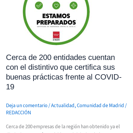
entidades
cuentan
con
el
distintivo
que
Cerca de 200 entidades cuentan
certifica
sus
con el distintivo que certifica sus
buenas
buenas prácticas frente al COVID-
prácticas
19
frente
al
Deja un comentario
/
Actualidad
,
Comunidad de Madrid
/
COVID-
REDACCIÓN
19
Cerca de 200 empresas de la región han obtenido ya el