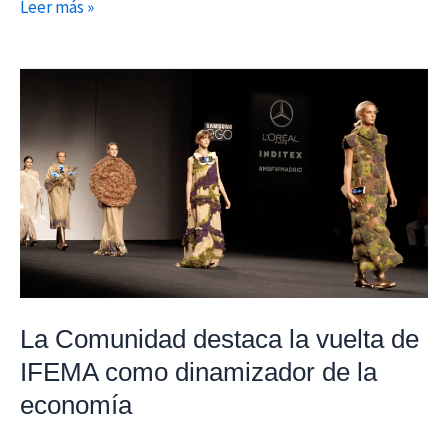
Leer más »
La
Comunidad
destaca
la
vuelta
de
IFEMA
como
dinamizador
de
La Comunidad destaca la vuelta de
la
IFEMA como dinamizador de la
economía
economía