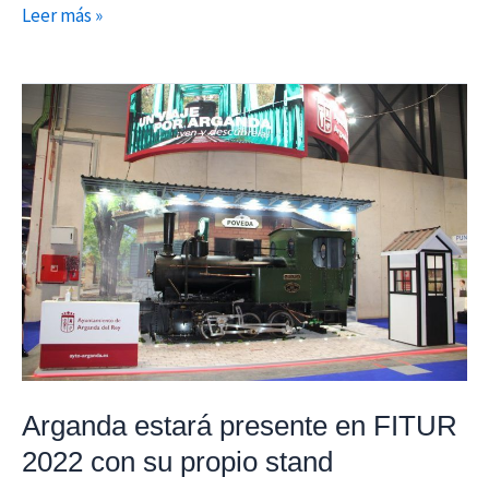
Leer más »
Arganda
estará
presente
en
FITUR
2022
con
su
propio
stand
Arganda estará presente en FITUR
2022 con su propio stand