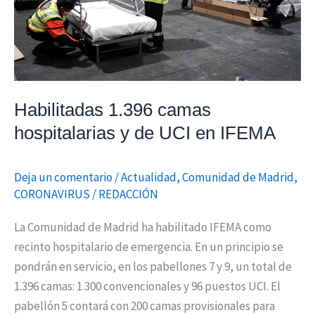
UCI
en
IFEMA
Habilitadas 1.396 camas
hospitalarias y de UCI en IFEMA
Deja un comentario
/
Actualidad
,
Comunidad de Madrid
,
CORONAVIRUS
/
REDACCIÓN
La Comunidad de Madrid ha habilitado IFEMA como
recinto hospitalario de emergencia. En un principio se
pondrán en servicio, en los pabellones 7 y 9, un total de
1.396 camas: 1.300 convencionales y 96 puestos UCI. El
pabellón 5 contará con 200 camas provisionales para