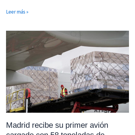
Leer más »
Madrid
recibe
su
primer
avión
cargado
con
58
toneladas
de
material
Madrid recibe su primer avión
sanitario