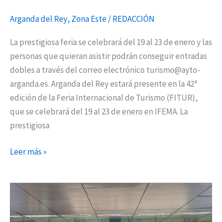
Arganda del Rey
,
Zona Este
/
REDACCIÓN
La prestigiosa feria se celebrará del 19 al 23 de enero y las
personas que quieran asistir podrán conseguir entradas
dobles a través del correo electrónico turismo@ayto-
arganda.es. Arganda del Rey estará presente en la 42ª
edición de la Feria Internacional de Turismo (FITUR),
que se celebrará del 19 al 23 de enero en IFEMA. La
prestigiosa
Leer más »
Vuelve
FITUR
en