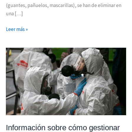
(guantes, pañuelos, mascarillas), se han de eliminar en
una […]
Leer más »
Información
sobre
cómo
gestionar
los
residuos
domésticos
de
personas
aisladas
Información sobre cómo gestionar