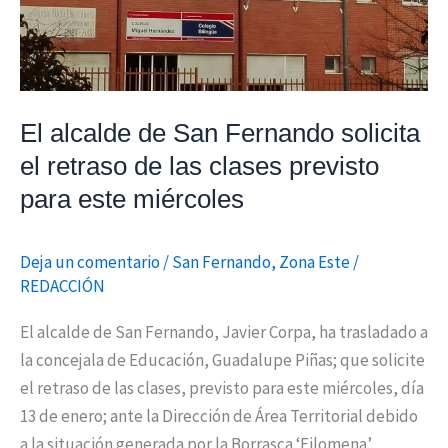
de
las
clases
previsto
El alcalde de San Fernando solicita
para
el retraso de las clases previsto
este
miércoles
para este miércoles
Deja un comentario
/
San Fernando
,
Zona Este
/
REDACCIÓN
El alcalde de San Fernando, Javier Corpa, ha trasladado a
la concejala de Educación, Guadalupe Piñas; que solicite
el retraso de las clases, previsto para este miércoles, día
13 de enero; ante la Dirección de Área Territorial debido
a la situación generada por la Borrasca ‘Filomena’.