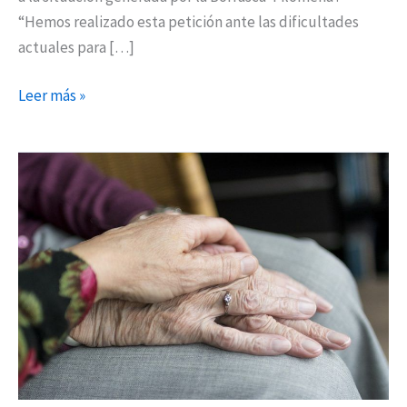
“Hemos realizado esta petición ante las dificultades
actuales para […]
Leer más »
Sanfer
celebra
el
Día
Internacional
de
las
Personas
Mayores