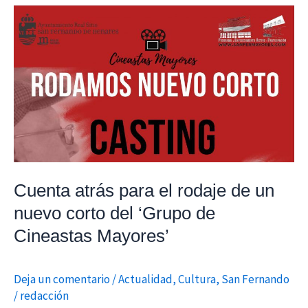
Cuenta
atrás
para
el
rodaje
de
un
nuevo
corto
del
Cuenta atrás para el rodaje de un
‘Grupo
nuevo corto del ‘Grupo de
de
Cineastas Mayores’
Cineastas
Mayores’
Deja un comentario
/
Actualidad
,
Cultura
,
San Fernando
/
redacción