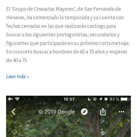
El ‘Grupo de Cineastas Mayores’, de San Fernando de
Henares, ha comenzado la temporada y ya cuenta con
fechas cerradas en las que realizarán castings para
buscar a los siguientes protagonistas, secundarios y
figurantes que participarán en su próximo cortometraje.
En concreto buscar a hombres de 60 a 75 años y mujeres
de 40 a 75
Leer más »
El
Parque
‘Eugenia
de
Montijo’