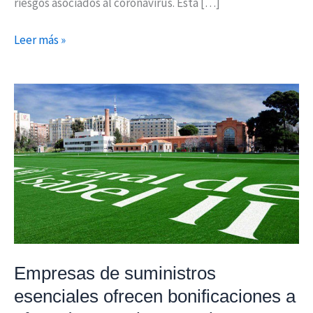
riesgos asociados al coronavirus. Esta […]
Leer más »
Empresas
de
suministros
esenciales
ofrecen
bonificaciones
a
afectados
por
el
Empresas de suministros
coronavirus
esenciales ofrecen bonificaciones a