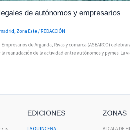
egales de autónomos y empresarios
amadrid
,
Zona Este
/
REDACCIÓN
de Empresarios de Arganda, Rivas y comarca (ASEARCO) celebrará 
s y la reanudación de la actividad entre autónomos y pymes. La 
EDICIONES
ZONAS
LA QUINCENA
ALCALA DE 
32 15