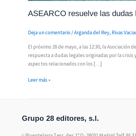
ASEARCO resuelve las dudas l
Deja un comentario
/
Arganda del Rey
,
Rivas Vaci
El próximo 28 de mayo, a las 12:30, la Asociación 
respuesta a dudas legales originadas por la crisi
aspectos relacionados con los […]
Leer más »
Grupo 28 editores, s.l.
c/Puentelarra 7 esc. der. 1º D · 28031 Madrid Telf. 91 3