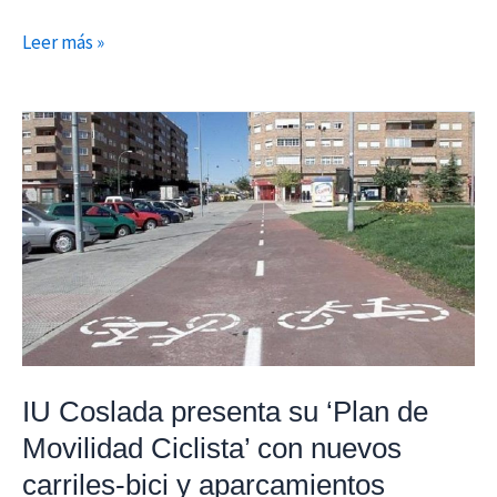
Leer más »
IU
Coslada
presenta
su
‘Plan
de
Movilidad
Ciclista’
con
nuevos
IU Coslada presenta su ‘Plan de
carriles-
Movilidad Ciclista’ con nuevos
bici
carriles-bici y aparcamientos