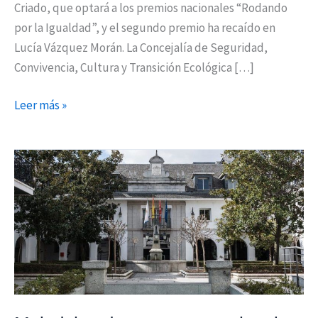
Criado, que optará a los premios nacionales “Rodando
por la Igualdad”, y el segundo premio ha recaído en
Lucía Vázquez Morán. La Concejalía de Seguridad,
Convivencia, Cultura y Transición Ecológica […]
Leer más »
Majadahonda
pone
en
marcha
el
concurso
#majadajovencontralacovid