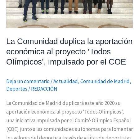
‘Todos
Olímpicos’,
impulsado
por
La Comunidad duplica la aportación
el
económica al proyecto ‘Todos
COE
Olímpicos’, impulsado por el COE
Deja un comentario
/
Actualidad
,
Comunidad de Madrid
,
Deportes
/
REDACCIÓN
La Comunidad de Madrid duplicará este año 2020 su
aportación económica al proyecto ‘Todos Olímpicos’,
una iniciativa impulsada por el Comité Olímpico Español
(COE) junto a las comunidades autónomas para fomentar
los valores del deporte a través de visitas de deportistas