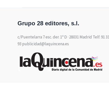
Grupo 28 editores, s.l.
c/Puentelarra 7 esc. der. 1º D · 28031 Madrid Telf. 91 3
93 publicidad@laquincena.es