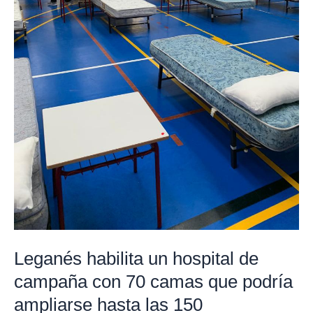
camas
que
podría
ampliarse
hasta
las
150
Leganés habilita un hospital de
campaña con 70 camas que podría
ampliarse hasta las 150