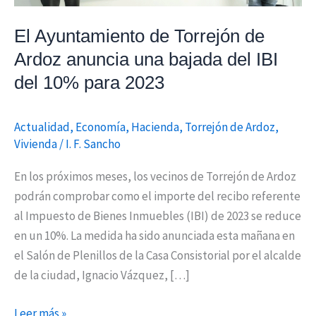
bajada
El Ayuntamiento de Torrejón de
del
IBI
Ardoz anuncia una bajada del IBI
del
del 10% para 2023
10%
para
Actualidad
,
Economía
,
Hacienda
,
Torrejón de Ardoz
,
2023
Vivienda
/
I. F. Sancho
En los próximos meses, los vecinos de Torrejón de Ardoz
podrán comprobar como el importe del recibo referente
al Impuesto de Bienes Inmuebles (IBI) de 2023 se reduce
en un 10%. La medida ha sido anunciada esta mañana en
el Salón de Plenillos de la Casa Consistorial por el alcalde
de la ciudad, Ignacio Vázquez, […]
Leer más »