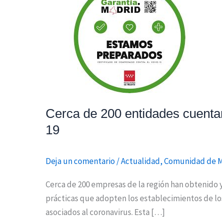
de
200
entidades
cuentan
con
el
distintivo
que
Cerca de 200 entidades cuentan 
certifica
sus
19
buenas
prácticas
Deja un comentario
/
Actualidad
,
Comunidad de 
frente
al
Cerca de 200 empresas de la región han obtenido y
COVID-
prácticas que adopten los establecimientos de los 
19
asociados al coronavirus. Esta […]