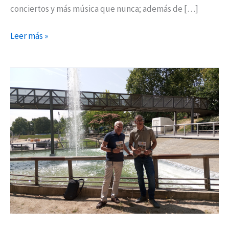
conciertos y más música que nunca; además de […]
Leer más »
‘Vive
Sanfer
¡En
verano!’:
actividades
municipales
para
disfrutar
de
la
temporada