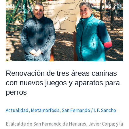
tres
áreas
caninas
con
nuevos
juegos
y
aparatos
para
Renovación de tres áreas caninas
perros
con nuevos juegos y aparatos para
perros
Actualidad
,
Metamorfosis
,
San Fernando
/
I. F. Sancho
El alcalde de San Fernando de Henares, Javier Corpa; y la