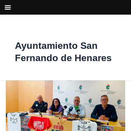
Ir
al
contenido
Ayuntamiento San
Fernando de Henares
San
Fernando
se
prepara
para
sus