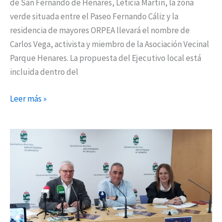
de San Fernando de Henares, Leticia Martín, la zona
Vega,
verde situada entre el Paseo Fernando Cáliz y la
miembro
residencia de mayores ORPEA llevará el nombre de
de
Carlos Vega, activista y miembro de la Asociación Vecinal
la
Parque Henares. La propuesta del Ejecutivo local está
Asociación
incluida dentro del
Parque
Henares
Leer más »
Día
de
la
Tortilla,
Fiesta
de
las