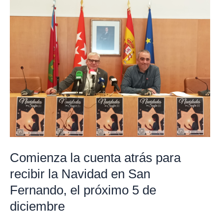
la
cuenta
atrás
para
recibir
la
Navidad
en
San
Fernando,
el
Comienza la cuenta atrás para
próximo
recibir la Navidad en San
5
Fernando, el próximo 5 de
de
diciembre
diciembre