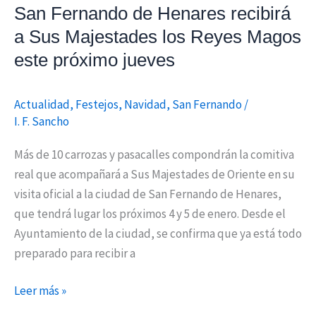
Reyes
San Fernando de Henares recibirá
Magos
a Sus Majestades los Reyes Magos
este
este próximo jueves
próximo
jueves
Actualidad
,
Festejos
,
Navidad
,
San Fernando
/
I. F. Sancho
Más de 10 carrozas y pasacalles compondrán la comitiva
real que acompañará a Sus Majestades de Oriente en su
visita oficial a la ciudad de San Fernando de Henares,
que tendrá lugar los próximos 4 y 5 de enero. Desde el
Ayuntamiento de la ciudad, se confirma que ya está todo
preparado para recibir a
Leer más »