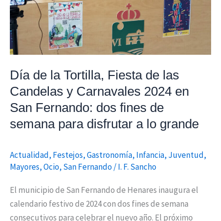
Candelas
y
Carnavales
2024
en
Día de la Tortilla, Fiesta de las
San
Candelas y Carnavales 2024 en
Fernando:
San Fernando: dos fines de
dos
fines
semana para disfrutar a lo grande
de
semana
Actualidad
,
Festejos
,
Gastronomía
,
Infancia
,
Juventud
,
para
Mayores
,
Ocio
,
San Fernando
/
I. F. Sancho
disfrutar
El municipio de San Fernando de Henares inaugura el
a
calendario festivo de 2024 con dos fines de semana
lo
consecutivos para celebrar el nuevo año. El próximo
grande