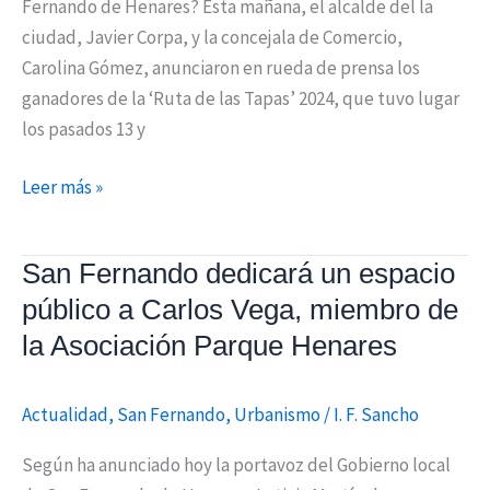
Fernando de Henares? Esta mañana, el alcalde del la
ciudad, Javier Corpa, y la concejala de Comercio,
Carolina Gómez, anunciaron en rueda de prensa los
ganadores de la ‘Ruta de las Tapas’ 2024, que tuvo lugar
los pasados 13 y
Leer más »
San Fernando dedicará un espacio
San
Fernando
público a Carlos Vega, miembro de
dedicará
la Asociación Parque Henares
un
espacio
Actualidad
,
San Fernando
,
Urbanismo
/
I. F. Sancho
público
a
Según ha anunciado hoy la portavoz del Gobierno local
Carlos