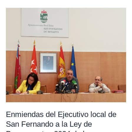
Enmiendas
del
Ejecutivo
local
de
San
Fernando
a
la
Ley
de
Presupuestos
2024
Enmiendas del Ejecutivo local de
de
San Fernando a la Ley de
la