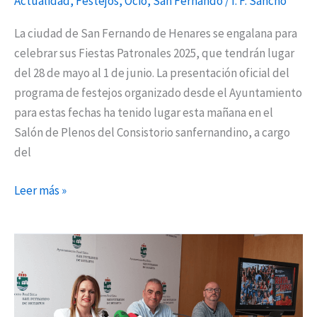
Actualidad
,
Festejos
,
Ocio
,
San Fernando
/
I. F. Sancho
La
Misión
La ciudad de San Fernando de Henares se engalana para
y
celebrar sus Fiestas Patronales 2025, que tendrán lugar
París
del 28 de mayo al 1 de junio. La presentación oficial del
de
programa de festejos organizado desde el Ayuntamiento
Noia
para estas fechas ha tenido lugar esta mañana en el
Salón de Plenos del Consistorio sanfernandino, a cargo
del
Leer más »
Estos
son
los
ganadores