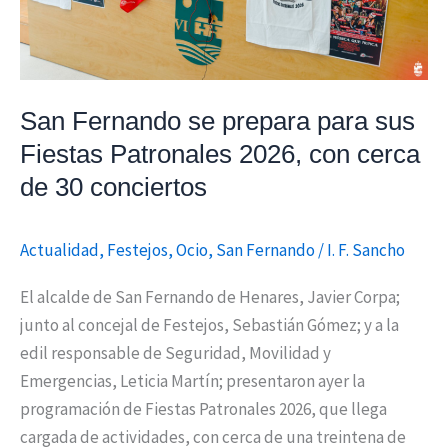
Fiestas
Patronales
2026,
con
San Fernando se prepara para sus
cerca
de
Fiestas Patronales 2026, con cerca
30
de 30 conciertos
conciertos
Actualidad
,
Festejos
,
Ocio
,
San Fernando
/
I. F. Sancho
El alcalde de San Fernando de Henares, Javier Corpa;
junto al concejal de Festejos, Sebastián Gómez; y a la
edil responsable de Seguridad, Movilidad y
Emergencias, Leticia Martín; presentaron ayer la
programación de Fiestas Patronales 2026, que llega
cargada de actividades, con cerca de una treintena de