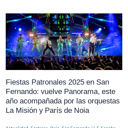
Fiestas
Patronales
2025
en
San
Fernando:
vuelve
Panorama,
Fiestas Patronales 2025 en San
este
año
Fernando: vuelve Panorama, este
acompañada
año acompañada por las orquestas
por
La Misión y París de Noia
las
orquestas