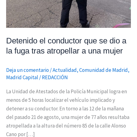
fuga
tras
atropellar
a
Detenido el conductor que se dio a
una
la fuga tras atropellar a una mujer
mujer
Deja un comentario
/
Actualidad
,
Comunidad de Madrid
,
Madrid Capital
/
REDACCIÓN
La Unidad de Atestados de la Policía Municipal logra en
menos de 5 horas localizar el vehículo implicado y
detener a su conductor. En torno a las 12 de la mañana
del pasado 21 de agosto, una mujer de 77 años resultaba
atropellada a la altura del número 85 de la calle Alonso
Cano por […]