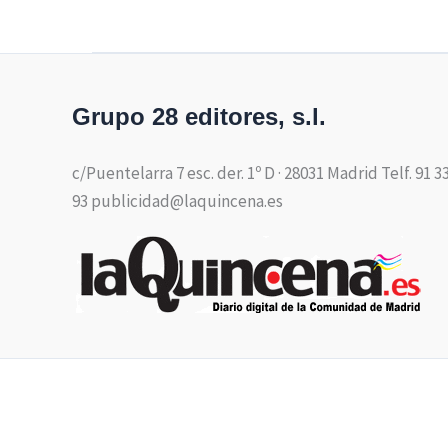
Grupo 28 editores, s.l.
c/Puentelarra 7 esc. der. 1º D · 28031 Madrid Telf. 91 3
93 publicidad@laquincena.es