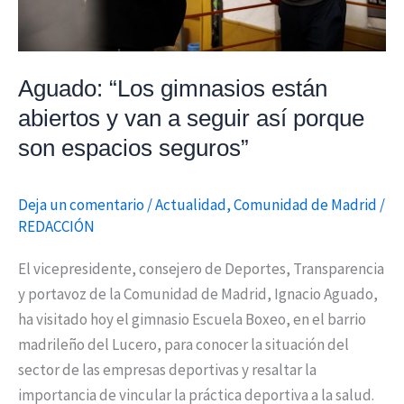
seguir
así
porque
Aguado: “Los gimnasios están
son
abiertos y van a seguir así porque
espacios
son espacios seguros”
seguros”
Deja un comentario
/
Actualidad
,
Comunidad de Madrid
/
REDACCIÓN
El vicepresidente, consejero de Deportes, Transparencia
y portavoz de la Comunidad de Madrid, Ignacio Aguado,
ha visitado hoy el gimnasio Escuela Boxeo, en el barrio
madrileño del Lucero, para conocer la situación del
sector de las empresas deportivas y resaltar la
importancia de vincular la práctica deportiva a la salud.