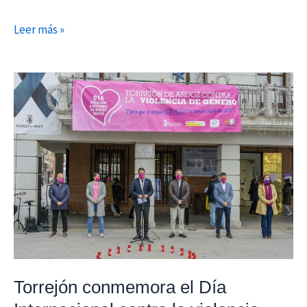
Leer más »
Torrejón
conmemora
el
Día
Internacional
contra
la
violencia
hacia
las
mujeres
Torrejón conmemora el Día