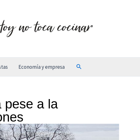
Buscar
stas
Economía y empresa
 pese a la
iones