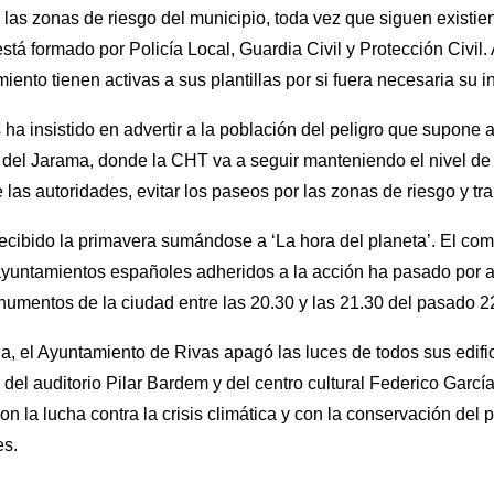
n las zonas de riesgo del municipio, toda vez que siguen exis
está formado por Policía Local, Guardia Civil y Protección Civi
ento tienen activas a sus plantillas por si fuera necesaria su i
ha insistido en advertir a la población del peligro que supone
 del Jarama, donde la CHT va a seguir manteniendo el nivel d
e las autoridades, evitar los paseos por las zonas de riesgo y t
recibido la primavera sumándose a ‘La hora del planeta’. El c
 ayuntamientos españoles adheridos a la acción ha pasado por 
onumentos de la ciudad entre las 20.30 y las 21.30 del pasado 
a, el Ayuntamiento de Rivas apagó las luces de todos sus edifi
 del auditorio Pilar Bardem y del centro cultural Federico Garcí
 la lucha contra la crisis climática y con la conservación del
es.