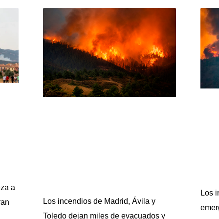
eza a
Los i
Los incendios de Madrid, Ávila y
ran
emerg
Toledo dejan miles de evacuados y