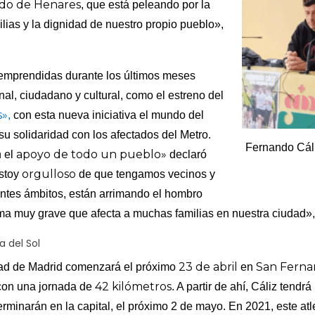
do de Henares
, que está peleando por la
ias y la dignidad de nuestro propio pueblo»,
emprendidas durante los últimos meses
nal, ciudadano y cultural, como el estreno del
s»
,
con esta nueva iniciativa el mundo del
u solidaridad con los afectados del Metro.
Fernando Cáli
apoyo de todo un pueblo»
n el
declaró
orgulloso
stoy
de que tengamos vecinos y
entes ámbitos, están arrimando el hombro
a muy grave que afecta a muchas familias en nuestra ciudad»,
a del Sol
23 de abril
San Ferna
ad de Madrid comenzará el próximo
en
42 kilómetros
 con una jornada de
. A partir de ahí, Cáliz tendr
rminarán en la capital, el próximo 2 de mayo. En 2021, este atle