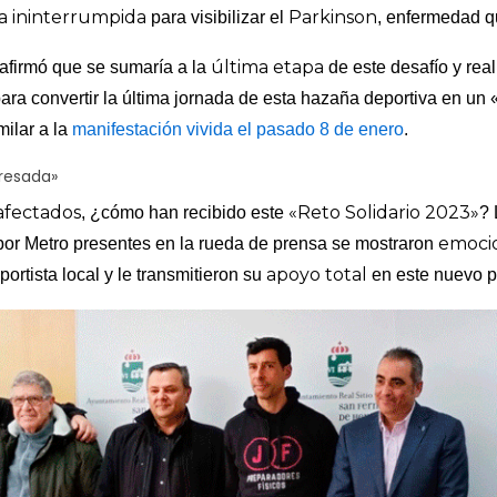
a ininterrumpida
Parkinson
para visibilizar el
, enfermedad 
última etapa
afirmó que se sumaría a la
de este desafío y real
ara convertir la última jornada de esta hazaña deportiva en un 
imilar a la
manifestación vivida el pasado 8 de enero
.
eresada»
afectados
«Reto Solidario 2023»
, ¿cómo han recibido este
? 
emoci
por Metro presentes en la rueda de prensa se mostraron
apoyo total
portista local y le transmitieron su
en este nuevo p