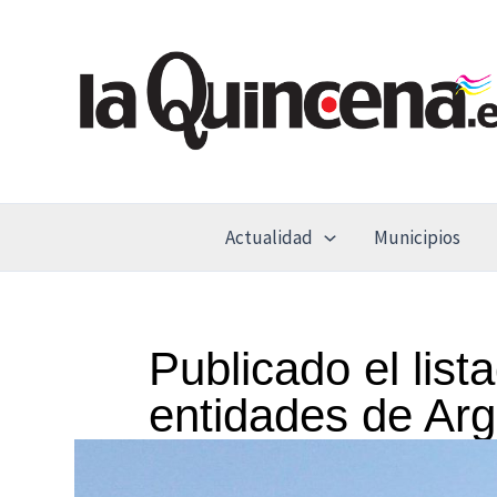
Ir
al
contenido
Actualidad
Municipios
Publicado el list
entidades de Arg