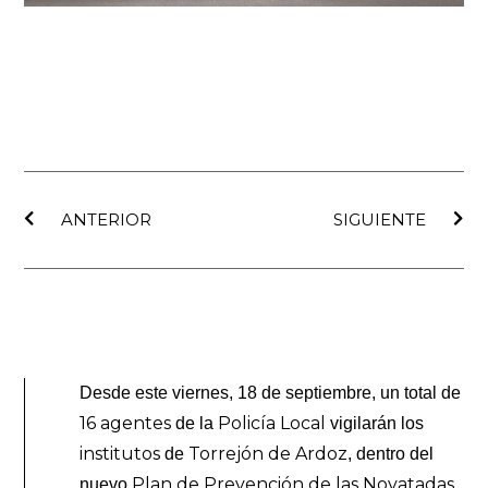
Ant
Sig
ANTERIOR
SIGUIENTE
Desde este viernes, 18 de septiembre, un total de
16 agentes
Policía Local
de la
vigilarán los
institutos
Torrejón de Ardoz
de
, dentro del
Plan de Prevención de las Novatadas
nuevo