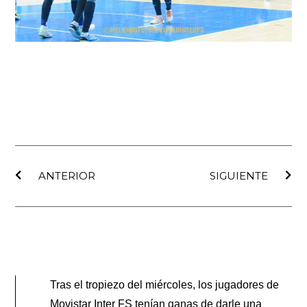
Ant
Sig
ANTERIOR
SIGUIENTE
Tras el tropiezo del miércoles, los jugadores de
Movistar Inter FS tenían ganas de darle una