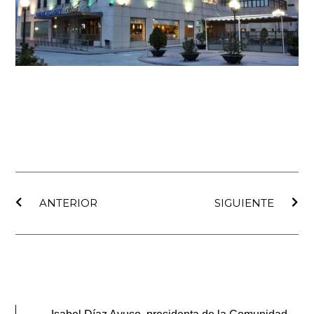
Ant
Sig
ANTERIOR
SIGUIENTE