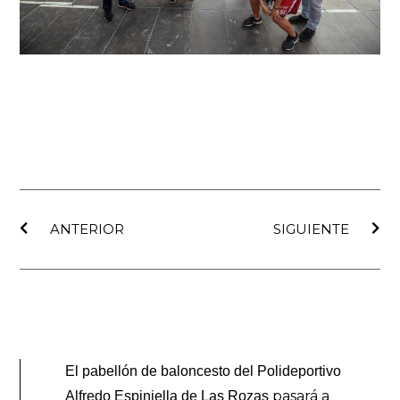
Ant
Sig
ANTERIOR
SIGUIENTE
El pabellón de baloncesto del Polideportivo
pasará a
Alfredo Espiniella de Las Rozas