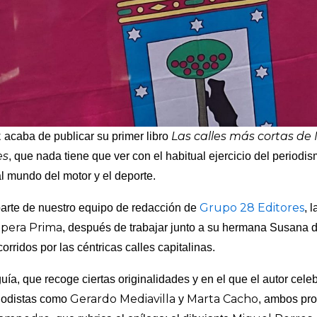
t
Las calles más cortas de 
acaba de publicar su primer libro
es
, que nada tiene que ver con el habitual ejercicio del period
l mundo del motor y el deporte.
Grupo 28 Editores
parte de nuestro equipo de redacción de
, 
Ópera Prima
, después de trabajar junto a su hermana Susana d
rridos por las céntricas calles capitalinas.
 guía, que recoge ciertas originalidades y en el que el autor cel
Gerardo Mediavilla
Marta Cacho
riodistas como
y
, ambos pro