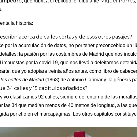
 Sampedro
Miguel Porres
, que rubrica el epílogo; el dibujante
,
o
.
nta la historia:
scribir acerca de calles cortas y de esos otros pasajes?
e por la acumulación de datos, no por tener preconcebido un li
detalles: la pasión por las costumbres de Madrid que nos incul
d impuestas por la covid-19, que nos llevó a deleitarnos deteni
parte, que yo adoptara treinta años antes, como libro de cabece
 las calles de Madrid
(1863) de Antonio Capmany; la génesis par
ué 34 calles y 15 capítulos añadidos?
yo clasificamos 92 calles, siempre del entorno de las murallas
ar las 34 que medían menos de 40 metros de longitud, a las qu
ogida por ello en el marcapáginas. Los otros capítulos constit