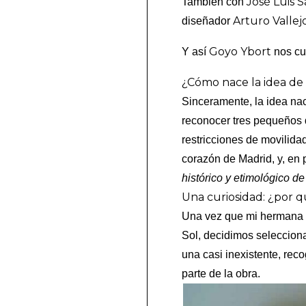
José Luis
También con
Arturo Vallej
diseñador
Goyo Ybort
Y así
nos cue
¿Cómo nace la idea de e
Sinceramente, la idea nac
reconocer tres pequeños 
restricciones de movilida
corazón de Madrid, y, en 
histórico y etimológico de
Una curiosidad: ¿por q
Una vez que mi hermana y 
Sol, decidimos seleccion
una casi inexistente, rec
parte de la obra.