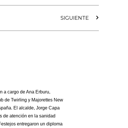
Siguiente
SIGUIENTE
ón a cargo de Ana Erburu,
de Twirling y Ma­jo­ret­tes New
spaña. El alcalde, Jorge Capa
os de atención en la sanidad
e Festejos entregaron un diploma