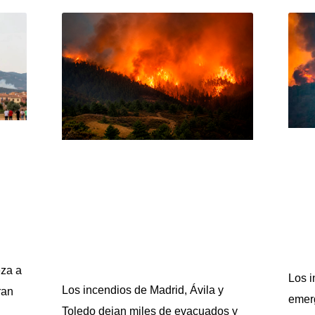
eza a
Los i
Los incendios de Madrid, Ávila y
ran
emerg
Toledo dejan miles de evacuados y