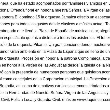
nera, que ha estado acompañados por familiares y amigos en un
cional Ofren­­da floral en honor a nuestra Señora la Vir­gen de la
 sonora El domingo 15 la orquesta Jamaica ofreció un espectac
nciones para todos los gustos desde clásicos a música actual. T
entregado que llenó la Plaza de Es­pa­ña de música, color, ale
 un es­pectáculo que hizo disfrutar a todos los asistentes. El lu
áculo de la orquesta Pi­kan­te. Un gran concierto donde muchos 
humor. Gran ambiente en la Plaza de España que se llenó de un
ta orquesta. Procesión en honor a la patrona Como marca la trad
n en honor a la Virgen de las Angustias desde la Iglesia de la 
contó con la presencia de nu­merosas personas que quisieron acom
así como concejales de la Corporación municipal. La Procesión
 Buendía, así como de emotivos cánticos solemnes brindados a
 de la Hermandad de Nuestra Se­ñora Virgen de las Angustias y 
 Civil, Policía Local y Guardia Civil. (más en www.laquincena.e