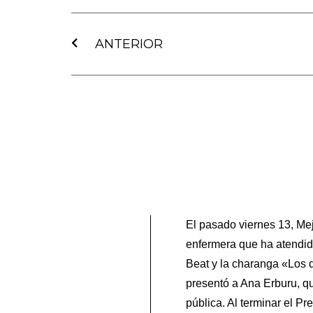
Ant
ANTERIOR
El pasado viernes 13, Mej
enfermera que ha aten­did
Beat y la charanga «Los 
presentó a Ana Er­bu­ru, 
pública. Al terminar el Pr