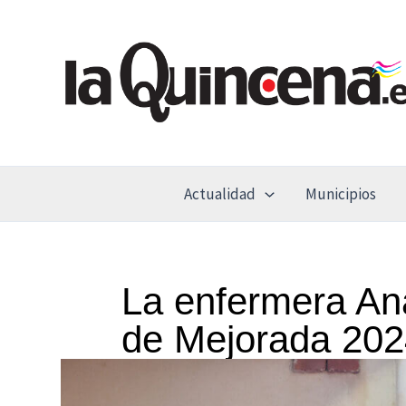
Ir
al
contenido
Actualidad
Municipios
La enfermera Ana
de Mejorada 20