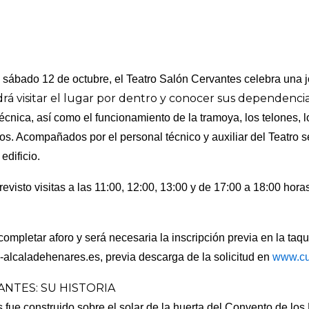
l sábado 12 de octubre, el Teatro Salón Cervantes celebra una j
drá visitar el lugar por dentro y conocer sus dependenci
écnica, así como el funcionamiento de la tramoya, los telones, lo
s. Acompañados por el personal técnico y auxiliar del Teatro se
edificio.
evisto visitas a las 11:00, 12:00, 13:00 y de 17:00 a 18:00 hora
completar aforo y será necesaria la inscripción previa en la taqui
-alcaladehenares.
es
, previa descarga de la solicitud en
www.cul
NTES: SU HISTORIA
 fue construido sobre el solar de la huerta del Convento de lo