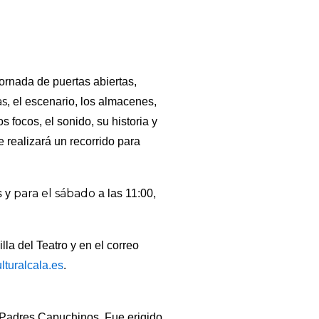
ornada de puertas abiertas,
as
, el escenario, los almacenes,
s focos, el sonido, su historia y
 realizará un recorrido para
para el sábado
s y
a las 11:00,
lla del Teatro y en el correo
turalcala.es
.
s Padres Capuchinos. Fue erigido