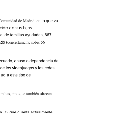
a Comunidad de Madrid, e
n lo que va
ción de sus hijos
otal de familias ayudadas, 667
concretamente sobre 56
ado (
ecuado, abuso o dependencia de
de los videojuegos y las redes
dad
a este tipo de
amilias, sino que también
ofrecen
a, 7
), que cuenta actualmente