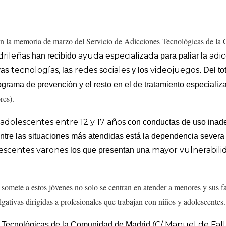
 en la memoria de marzo del Servicio de Adicciones Tecnológicas de l
drileñas
ayuda especializada
adic
han recibido
para paliar la
tecnologías,
redes sociales
videojuegos
vas
las
y los
. Del t
ograma de prevención y el resto en el de tratamiento especializ
res).
adolescentes entre 12 y 17 años
a
con conductas de uso inad
ntre las situaciones más atendidas está la dependencia severa 
escentes varones
mayor vulnerabili
los que presentan una
e somete a estos jóvenes
no solo se centran en atender a menores y sus f
lgativas dirigidas a profesionales que
trabajan con niños y adolescentes.
C/ Manuel de Fall
s Tecnológicas de la Comunidad de Madrid (