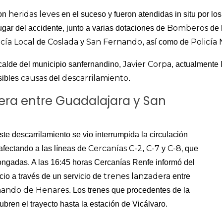
heridas leves
ron
en el suceso y fueron atendidas in situ por los
Bomberos
ugar del accidente, junto a varias dotaciones de
de 
icía Local
Coslada
San Fernando
Policía 
de
y
, así como de
Javier Corpa
calde del municipio sanfernandino,
, actualmente
causas
descarrilamiento
sibles
del
.
dera entre Guadalajara y San
e descarrilamiento se vio interrumpida la circulación
Cercanías
C-2
C-7
C-8,
 afectando a las líneas de
,
y
que
ongadas. A las 16:45 horas Cercanías Renfe informó del
trenes lanzadera
cio a través de un servicio de
entre
nando de Henares
. Los trenes que procedentes de la
ubren el trayecto hasta la estación de Vicálvaro.