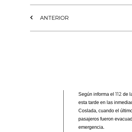
Ant
ANTERIOR
112
Según informa el
de l
esta tarde en las inmedia
Coslada, cuando el últi
pasajeros fueron evacuado
emergencia.