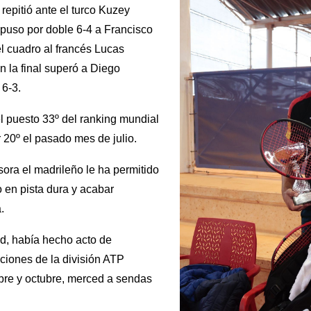
repitió ante el turco Kuzey
mpuso por doble 6-4 a Francisco
l cuadro al francés Lucas
n la final superó a Diego
 6-3.
el puesto 33º del ranking mundial
r 20º el pasado mes de julio.
sora el madrileño le ha permitido
en pista dura y acabar
.
ud, había hecho acto de
ciones de la división ATP
bre y octubre, merced a sendas