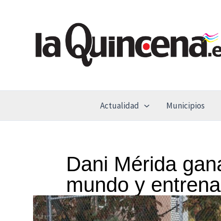
Ir
al
contenido
Actualidad
Municipios
Dani Mérida gana
mundo y entrena