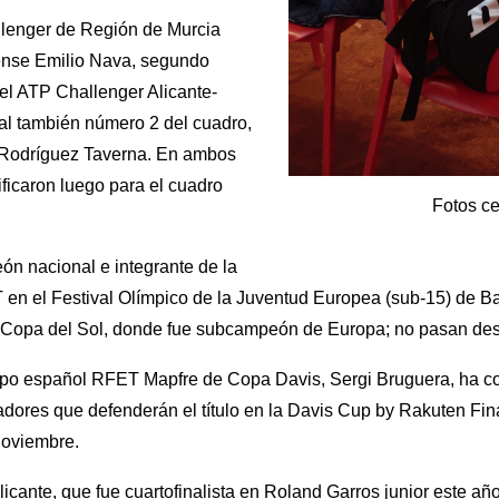
llenger de Región de Murcia
ense Emilio Nava, segundo
del ATP Challenger Alicante-
t al también número 2 del cuadro,
 Rodríguez Taverna. En ambos
ificaron luego para el cuadro
Fotos c
ón nacional e integrante de la
en el Festival Olímpico de la Juventud Europea (sub-15) de Bak
a Copa del Sol, donde fue subcampeón de Europa; no pasan des
uipo español RFET Mapfre de Copa Davis, Sergi Bruguera, ha 
gadores que defenderán el título en la Davis Cup by Rakuten Fin
 noviembre.
icante, que fue cuartofinalista en Roland Garros junior este año