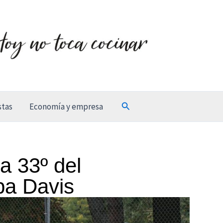
Buscar
stas
Economía y empresa
a 33º del
pa Davis