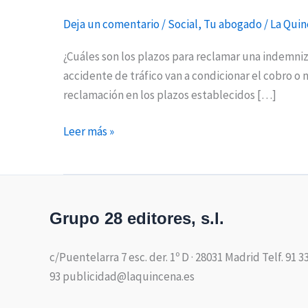
Deja un comentario
/
Social
,
Tu abogado
/
La Qui
¿Cuáles son los plazos para reclamar una indemniz
accidente de tráfico van a condicionar el cobro o
reclamación en los plazos establecidos […]
Leer más »
Grupo 28 editores, s.l.
c/Puentelarra 7 esc. der. 1º D · 28031 Madrid Telf. 91 3
93 publicidad@laquincena.es