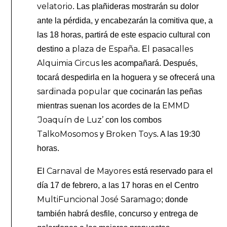
velatorio
. Las plañideras mostrarán su dolor
ante la pérdida, y encabezarán la comitiva que, a
las 18 horas, partirá de este espacio cultural con
plaza de España
l pasacalles
destino a
. E
Alquimia Circus
les acompañará. Después,
tocará despedirla en la hoguera y se ofrecerá una
sardinada popular q
ue cocinarán las peñas
EMMD
mientras suenan los acordes de la
‘Joaquín de Luz’
con los combos
TalkoMosomos
Broken Toys
y
. A las 19:30
horas.
Carnaval de Mayores
El
está reservado para el
día 17 de febrero, a las 17 horas en el Centro
MultiFuncional José Saramago
; donde
también habrá desfile, concurso y entrega de