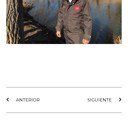
Ant
Sig
ANTERIOR
SIGUIENTE