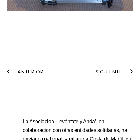
Ant
Sig
ANTERIOR
SIGUIENTE
La Asociación ‘Levántate y Anda’, en
colaboración con otras entidades solidarias, ha
material sanitario
enviado
a Costa de Marfil, en