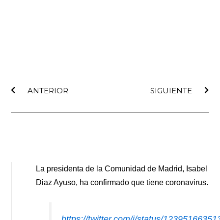
Ant
Sig
ANTERIOR
SIGUIENTE
La presidenta de la Comunidad de Madrid, Isabel
Diaz Ayuso, ha confirmado que tiene coronavirus.
https://twitter.com/i/status/1239516635