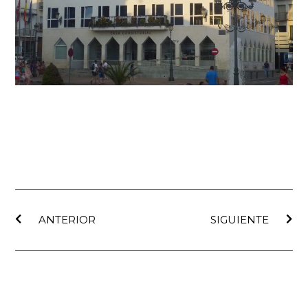
Ant
Sig
ANTERIOR
SIGUIENTE