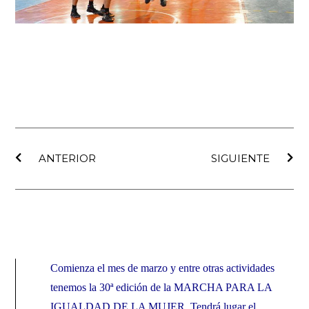
Ant
Sig
ANTERIOR
SIGUIENTE
Comienza el mes de marzo y entre otras actividades
tenemos la
30ª edición de la MARCHA PARA LA
IGUALDAD DE LA MUJER
. Tendrá lugar el