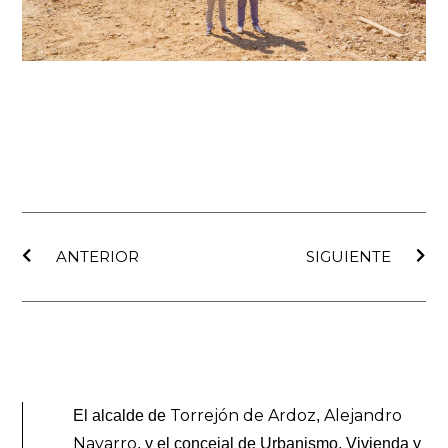
Ant
Sig
ANTERIOR
SIGUIENTE
Torrejón de Ardoz
Alejandro
El alcalde de
,
Navarro
, y el concejal de Urbanismo, Vivienda y