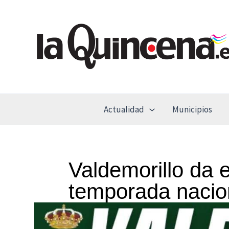
Ir
al
contenido
Actualidad
Municipios
Valdemorillo da e
temporada nacio