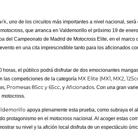
ark
, uno de los circuitos más importantes a nivel nacional, será
 motocross, que arranca en Valdemorillo el próximo 19 de enero
ba del Campeonato de Madrid de Motocross Elite, en el marco d
 evento en una cita imprescindible tanto para los aficionados c
00 horas, el público podrá disfrutar de dos emocionantes mangas
MX Elite (MX1, MX2, 125c
n las competiciones de la categoría
nas, Promesas 85cc y 65cc
Aficionados
, y
. Con una gran varie
l motocross.
ldemorillo
apoya plenamente esta prueba, como subraya el a
o protagonismo en el motocross nacional. Al acoger estas comp
ostrar su nivel y la afición local disfruta de un espectáculo ún