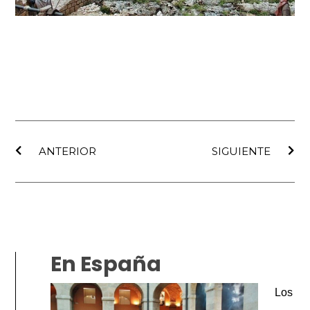
Ant
Sig
ANTERIOR
SIGUIENTE
En España
Los