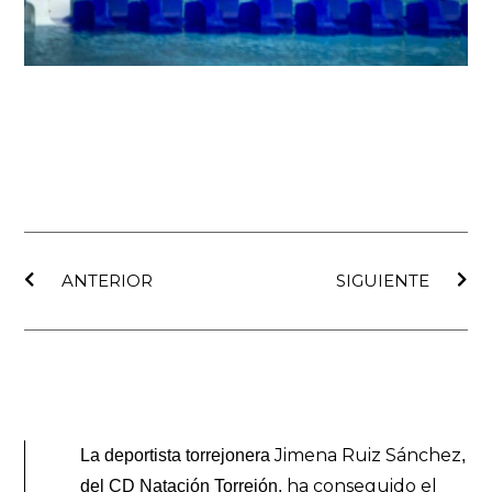
Ant
Sig
ANTERIOR
SIGUIENTE
Jimena Ruiz Sánchez
La deportista torrejonera
,
ha conseguido el
del CD Natación Torrejón,