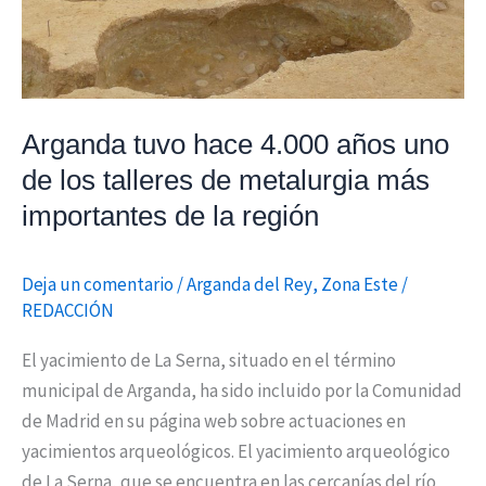
talleres
de
metalurgia
más
Arganda tuvo hace 4.000 años uno
importantes
de los talleres de metalurgia más
de
la
importantes de la región
región
Deja un comentario
/
Arganda del Rey
,
Zona Este
/
REDACCIÓN
El yacimiento de La Serna, situado en el término
municipal de Arganda, ha sido incluido por la Comunidad
de Madrid en su página web sobre actuaciones en
yacimientos arqueológicos. El yacimiento arqueológico
de La Serna, que se encuentra en las cercanías del río